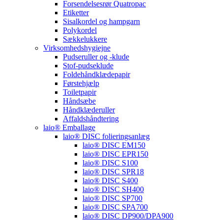
Forsendelsesrør Quatropac
Etiketter
Sisalkordel og hampgarn
Polykordel
Sækkelukkere
Virksomhedshygiejne
Pudseruller og -klude
Stof-pudseklude
Foldehåndklædepapir
Førstehjælp
Toiletpapir
Håndsæbe
Håndklæderuller
Affaldshåndtering
laio® Emballage
laio® DISC folieringsanlæg
laio® DISC EM150
laio® DISC EPR150
laio® DISC S100
laio® DISC SPR18
laio® DISC S400
laio® DISC SH400
laio® DISC SP700
laio® DISC SPA700
laio® DISC DP900/DPA900