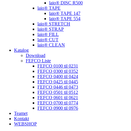
laio® DISC R500
laio® TAPE
laio® TAPE 147
laio® TAPE 554
laio® STRETCH
laio® STRAP
laio® FILL
laio® CUT
laio® CLEAN
Katalog
Download
FEFCO Liste
FEFCO 0100 til 0231
FEFCO 0300 til 0352
FEFCO 0400 til 0424
FEFCO 0425 til 0445
FEFCO 0446 til 0473
FEFCO 0501 til 0512
FEFCO 0601 til 0621
FEFCO 0700 til 0774
FEFCO 0900 til 0976
Teamet
Kontakt
WEBSHOP