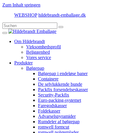
Zum Inhalt springen
WEBSHOP
hildebrandt-emballage.dk
Om Hildebrandt
Virksomhedsprofil
Beliggenhed
Vores service
Produkter
Bølgepap
Bølgepap i endeløse baner
Containere
De selvlukkende bunde
Packfix forsendelseskasser
Security-Packfix
Euro-packing-systemet
Faregodskasser
Foldekasser
Advarselspyramider
Rumdeler af bølgepap
romwell formcut
romwell polsterplader