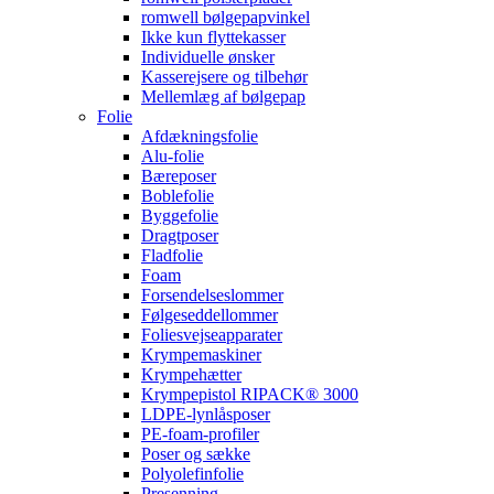
romwell bølgepapvinkel
Ikke kun flyttekasser
Individuelle ønsker
Kasserejsere og tilbehør
Mellemlæg af bølgepap
Folie
Afdækningsfolie
Alu-folie
Bæreposer
Boblefolie
Byggefolie
Dragtposer
Fladfolie
Foam
Forsendelseslommer
Følgeseddellommer
Foliesvejseapparater
Krympemaskiner
Krympehætter
Krympepistol RIPACK® 3000
LDPE-lynlåsposer
PE-foam-profiler
Poser og sække
Polyolefinfolie
Presenning