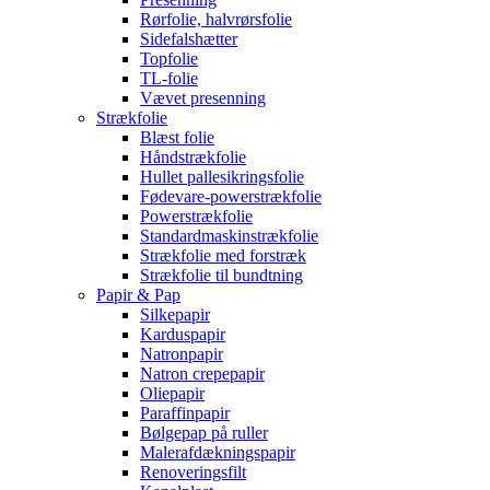
Rørfolie, halvrørsfolie
Sidefalshætter
Topfolie
TL-folie
Vævet presenning
Strækfolie
Blæst folie
Håndstrækfolie
Hullet pallesikringsfolie
Fødevare-powerstrækfolie
Powerstrækfolie
Standardmaskinstrækfolie
Strækfolie med forstræk
Strækfolie til bundtning
Papir & Pap
Silkepapir
Karduspapir
Natronpapir
Natron crepepapir
Oliepapir
Paraffinpapir
Bølgepap på ruller
Malerafdækningspapir
Renoveringsfilt