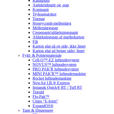
Kanalplast
Antiskridpapir og -pap
Kopipapir
Tryksagsæsker
Træpap
Honeycomb-mellemlæg
Mellemlægspap
Crepepapir/afdækningspapir
Afdækningspap af mælkekarton
Filt
Karton glat på en side, ikke limet
Karton glat på begge sider, limet
Fyld- & Polstermateriale
Cell-O™-EZ luftpudesystem
NOVUS™ luftpudesystem
PRO PAK'R luftpudesystem
MINI PAK'R™ luftpudemaskine
Rocket luftpudemaskine
NewAir I.B.® Express
Instapak Quick® RT / Tuff RT
Træuld
Flo-Pak™
Chips "E-form"
ExpandOS®
Tape & Dispensere