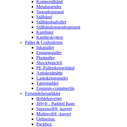
Kompositbånd
Metalspænder
Spændeapparat
Stålbånd
Stålbåndsafruller
Stålbåndsspændeapparat
Kantlister
Kantbeskyttere
Paller & Godssikring
Inkapaller
Engangspaller
Plastpaller
ShockWatch®
PE-Pallesikringsbånd
Antiskridmåtte
Lastsikringspuder
Tørremiddel
Engangs-containerlås
Forsendelsesartikler
Boblekuverter
Jiffy® - Padded Bags
Suprawell® -kuvert
Multiwell® -kuvert
Ordnerpac
Packbox