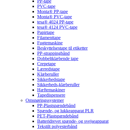
PP-tape
PVC-tape
Monta® PP-tape
Monta® PVC-tape
tesa® 4024 PP-tape
tesa® 4124 PVC-tape
Papirtape
Filamenttape
Fugtemaskine
Beskyttelsestape til etiketter
PP-strappingbånd
Dobbeltklæbende tape
Crepetape
Lærredstape
Klæberuller
Sikkerhedstape
Sikkerheds-klæberuller
Hæftemaskiner
Tapedispensere
Omsnøringssystemer
PP-Plastspændebånd
Spænde- og lukkeapparat PLR
PET-Plastspændebånd
Batteridrevet spænde- og svejseapparat
Tekstilt polyesterbånd