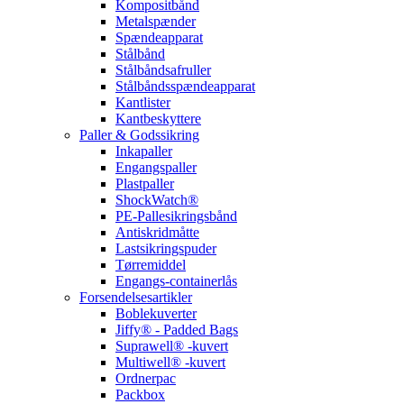
Kompositbånd
Metalspænder
Spændeapparat
Stålbånd
Stålbåndsafruller
Stålbåndsspændeapparat
Kantlister
Kantbeskyttere
Paller & Godssikring
Inkapaller
Engangspaller
Plastpaller
ShockWatch®
PE-Pallesikringsbånd
Antiskridmåtte
Lastsikringspuder
Tørremiddel
Engangs-containerlås
Forsendelsesartikler
Boblekuverter
Jiffy® - Padded Bags
Suprawell® -kuvert
Multiwell® -kuvert
Ordnerpac
Packbox