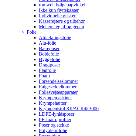
romwell bølgepapvinkel
Ikke kun flyttekasser
Individuelle ønsker
Kasserejsere og tilbehør
Mellemlæg af bølgepap
Folie
Afdækningsfolie
Alu-folie
Bæreposer
Boblefolie
Byggefolie
Dragtposer
Fladfolie
Foam
Forsendelseslommer
Følgeseddellommer
Foliesvejseapparater
Krympemaskiner
Krympehætter
Krympepistol RIPACK® 3000
LDPE-lynlåsposer
PE-foam-profiler
Poser og sække
Polyolefinfolie
Presenning