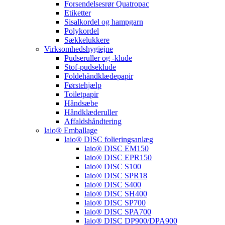
Forsendelsesrør Quatropac
Etiketter
Sisalkordel og hampgarn
Polykordel
Sækkelukkere
Virksomhedshygiejne
Pudseruller og -klude
Stof-pudseklude
Foldehåndklædepapir
Førstehjælp
Toiletpapir
Håndsæbe
Håndklæderuller
Affaldshåndtering
laio® Emballage
laio® DISC folieringsanlæg
laio® DISC EM150
laio® DISC EPR150
laio® DISC S100
laio® DISC SPR18
laio® DISC S400
laio® DISC SH400
laio® DISC SP700
laio® DISC SPA700
laio® DISC DP900/DPA900