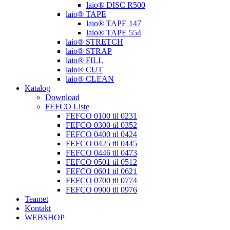
laio® DISC R500
laio® TAPE
laio® TAPE 147
laio® TAPE 554
laio® STRETCH
laio® STRAP
laio® FILL
laio® CUT
laio® CLEAN
Katalog
Download
FEFCO Liste
FEFCO 0100 til 0231
FEFCO 0300 til 0352
FEFCO 0400 til 0424
FEFCO 0425 til 0445
FEFCO 0446 til 0473
FEFCO 0501 til 0512
FEFCO 0601 til 0621
FEFCO 0700 til 0774
FEFCO 0900 til 0976
Teamet
Kontakt
WEBSHOP