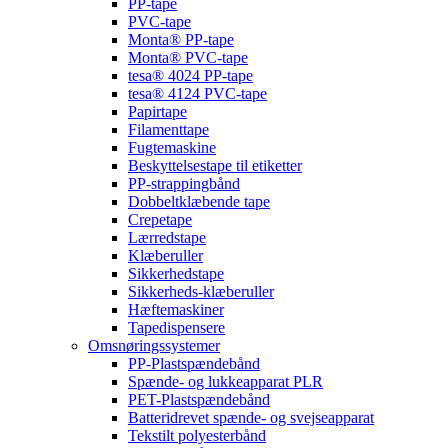
PP-tape
PVC-tape
Monta® PP-tape
Monta® PVC-tape
tesa® 4024 PP-tape
tesa® 4124 PVC-tape
Papirtape
Filamenttape
Fugtemaskine
Beskyttelsestape til etiketter
PP-strappingbånd
Dobbeltklæbende tape
Crepetape
Lærredstape
Klæberuller
Sikkerhedstape
Sikkerheds-klæberuller
Hæftemaskiner
Tapedispensere
Omsnøringssystemer
PP-Plastspændebånd
Spænde- og lukkeapparat PLR
PET-Plastspændebånd
Batteridrevet spænde- og svejseapparat
Tekstilt polyesterbånd