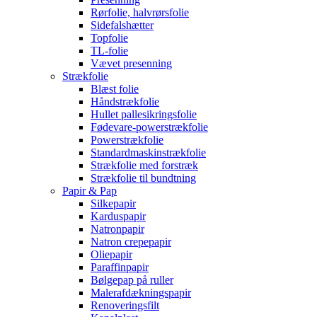
Rørfolie, halvrørsfolie
Sidefalshætter
Topfolie
TL-folie
Vævet presenning
Strækfolie
Blæst folie
Håndstrækfolie
Hullet pallesikringsfolie
Fødevare-powerstrækfolie
Powerstrækfolie
Standardmaskinstrækfolie
Strækfolie med forstræk
Strækfolie til bundtning
Papir & Pap
Silkepapir
Karduspapir
Natronpapir
Natron crepepapir
Oliepapir
Paraffinpapir
Bølgepap på ruller
Malerafdækningspapir
Renoveringsfilt