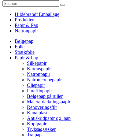
Hildebrandt Emballage
Produkter
Papir & Pap
Natronpapir
Bølgepap
Folie
Strækfolie
Papir & Pap
Silkepapir
Karduspapir
Natronpapir
Natron crepepapir
Oliepapir
Paraffinpapir
Bølgepap på ruller
Malerafdækningspapir
Renoveringsfilt
Kanalplast
Antiskridpapir og -pap
Kopipapir
Tryksagsæsker
Træpap