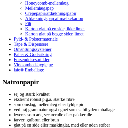
Honeycomb-mellemlæg
Mellemlægspap
Crepepapir/afdækningspapir
Afdækningspap af mælkekarton
Filt
Karton glat på en side, ikke limet
Karton glat på begge sider, limet
Fyld- & Polstermateriale
Tape & Dispensere
Omsnøringssystemer
Paller & Godssikring
Forsendelsesartikler
Virksomhedshygiejne
laio® Emballage
Natronpapir
sej og stærk kvalitet
ekstremt robust p.g.a. stærke fibre
som omslag, mellemlæg eller fyldpapir
ved høj grammatur også egnet som stabil yderemballage
leveres som ark, secarerulle eller pakkerulle
farver: gulbrun eller brun
glat på en side eller maskinglat, med eller uden striber