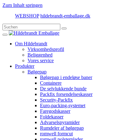
Zum Inhalt springen
WEBSHOP
hildebrandt-emballage.dk
Om Hildebrandt
Virksomhedsprofil
Beliggenhed
Vores service
Produkter
Bølgepap
Bølgepap i endeløse baner
Containere
De selvlukkende bunde
Packfix forsendelseskasser
Security-Packfix
Euro-packing-systemet
Faregodskasser
Foldekasser
Advarselspyramider
Rumdeler af bølgepap
romwell formcut
romwell polsterplader