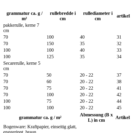
grammatur ca. g /
rullebredde i
rullediameter i
artikel
m²
cm
cm
pakkerulle, kerne 7
cm
70
100
40
31
70
150
35
32
100
100
40
33
100
125
35
34
Secarerulle, kerne 5
cm
70
50
20 - 22
37
70
60
20 - 22
38
70
75
20 - 22
41
70
100
20 - 22
42
100
75
20 - 22
44
100
100
20 - 22
45
Abmessung (B x
grammatur ca. g / m²
Artikel
L) in cm
Bogenware: Kraftpapier, einseitig glatt,
enggerippt, braun