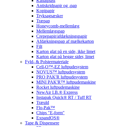
Kanalplast
Antiskridpapir og -pap
Kopipapir
Tryksagsæsker
Træpap
Honeycomb-mellemlæg
Mellemlægspap
Crepepapir/afdækningspapir
Afdækningspap af mælkekarton
Filt
Karton glat på en side, ikke limet
Karton glat på begge sider, limet
Fyld- & Polstermateriale
Cell-O™-EZ luftpudesystem
NOVUS™ luftpudesystem
PRO PAK'R luftpudesystem
MINI PAK'R™ luftpudemaskine
Rocket luftpudemaskine
NewAir I.B.® Express
Instapak Quick® RT / Tuff RT
Træuld
Flo-Pak™
Chips "E-form"
ExpandOS®
Tape & Dispensere