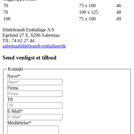
70
75 x 100
46
70
100 x 125
48
100
75 x 100
49
Hildebrandt Emballage A/S
Egelund 27 E, 6200 Aabenraa
Tlf.: 74 62 27 44
aabenraa
hildebrandt-emballage
dk
Send venligst et tilbud
Kontakt
Navn
*
Firma
Tlf
E-Mail
*
Meddelelse
*