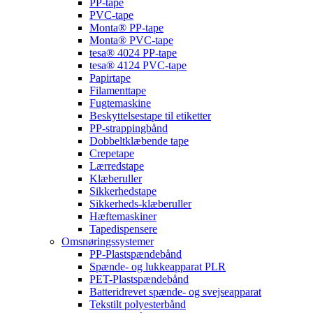
PP-tape
PVC-tape
Monta® PP-tape
Monta® PVC-tape
tesa® 4024 PP-tape
tesa® 4124 PVC-tape
Papirtape
Filamenttape
Fugtemaskine
Beskyttelsestape til etiketter
PP-strappingbånd
Dobbeltklæbende tape
Crepetape
Lærredstape
Klæberuller
Sikkerhedstape
Sikkerheds-klæberuller
Hæftemaskiner
Tapedispensere
Omsnøringssystemer
PP-Plastspændebånd
Spænde- og lukkeapparat PLR
PET-Plastspændebånd
Batteridrevet spænde- og svejseapparat
Tekstilt polyesterbånd