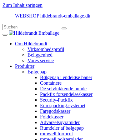
Zum Inhalt springen
WEBSHOP
hildebrandt-emballage.dk
Om Hildebrandt
Virksomhedsprofil
Beliggenhed
Vores service
Produkter
Bølgepap
Bølgepap i endeløse baner
Containere
De selvlukkende bunde
Packfix forsendelseskasser
Security-Packfix
Euro-packing-systemet
Faregodskasser
Foldekasser
Advarselspyramider
Rumdeler af bølgepap
romwell formcut
romwell polsterplader