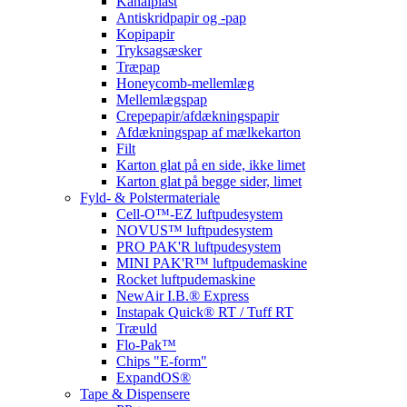
Kanalplast
Antiskridpapir og -pap
Kopipapir
Tryksagsæsker
Træpap
Honeycomb-mellemlæg
Mellemlægspap
Crepepapir/afdækningspapir
Afdækningspap af mælkekarton
Filt
Karton glat på en side, ikke limet
Karton glat på begge sider, limet
Fyld- & Polstermateriale
Cell-O™-EZ luftpudesystem
NOVUS™ luftpudesystem
PRO PAK'R luftpudesystem
MINI PAK'R™ luftpudemaskine
Rocket luftpudemaskine
NewAir I.B.® Express
Instapak Quick® RT / Tuff RT
Træuld
Flo-Pak™
Chips "E-form"
ExpandOS®
Tape & Dispensere