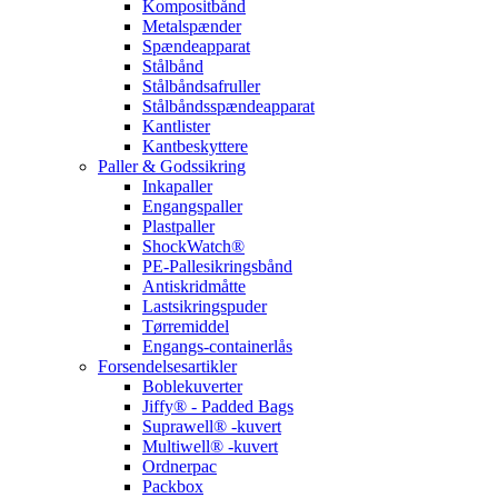
Kompositbånd
Metalspænder
Spændeapparat
Stålbånd
Stålbåndsafruller
Stålbåndsspændeapparat
Kantlister
Kantbeskyttere
Paller & Godssikring
Inkapaller
Engangspaller
Plastpaller
ShockWatch®
PE-Pallesikringsbånd
Antiskridmåtte
Lastsikringspuder
Tørremiddel
Engangs-containerlås
Forsendelsesartikler
Boblekuverter
Jiffy® - Padded Bags
Suprawell® -kuvert
Multiwell® -kuvert
Ordnerpac
Packbox