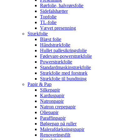
Rørfolie, halvrørsfolie
Sidefalshætter
Topfolie
TL-folie
Vævet presenning
Strækfolie
Blæst folie
Håndstrækfolie
Hullet pallesikringsfolie
Fødevare-powerstrækfolie
Powerstrækfolie
Standardmaskinstrækfolie
Strækfolie med forstræk
Strækfolie til bundtning
Papir & Pap
Silkepapir
Karduspapir
Natronpapir
Natron crepepapir
Oliepapir
Paraffinpapir
Bølgepap på ruller
Malerafdækningspapir
Renoveringsfilt