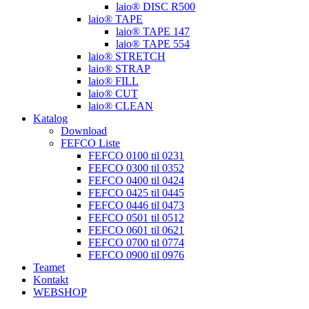
laio® DISC R500
laio® TAPE
laio® TAPE 147
laio® TAPE 554
laio® STRETCH
laio® STRAP
laio® FILL
laio® CUT
laio® CLEAN
Katalog
Download
FEFCO Liste
FEFCO 0100 til 0231
FEFCO 0300 til 0352
FEFCO 0400 til 0424
FEFCO 0425 til 0445
FEFCO 0446 til 0473
FEFCO 0501 til 0512
FEFCO 0601 til 0621
FEFCO 0700 til 0774
FEFCO 0900 til 0976
Teamet
Kontakt
WEBSHOP