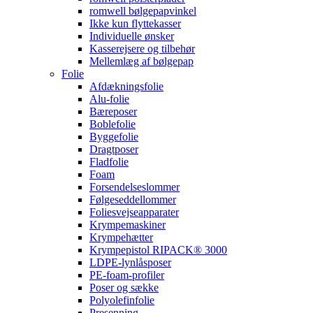
romwell bølgepapvinkel
Ikke kun flyttekasser
Individuelle ønsker
Kasserejsere og tilbehør
Mellemlæg af bølgepap
Folie
Afdækningsfolie
Alu-folie
Bæreposer
Boblefolie
Byggefolie
Dragtposer
Fladfolie
Foam
Forsendelseslommer
Følgeseddellommer
Foliesvejseapparater
Krympemaskiner
Krympehætter
Krympepistol RIPACK® 3000
LDPE-lynlåsposer
PE-foam-profiler
Poser og sække
Polyolefinfolie
Presenning