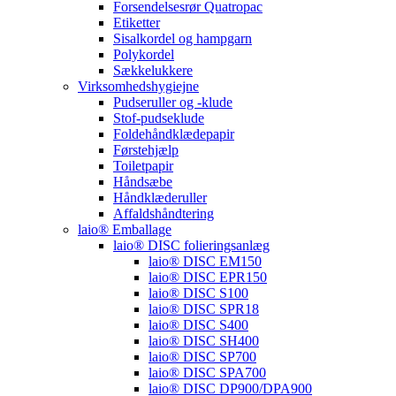
Forsendelsesrør Quatropac
Etiketter
Sisalkordel og hampgarn
Polykordel
Sækkelukkere
Virksomhedshygiejne
Pudseruller og -klude
Stof-pudseklude
Foldehåndklædepapir
Førstehjælp
Toiletpapir
Håndsæbe
Håndklæderuller
Affaldshåndtering
laio® Emballage
laio® DISC folieringsanlæg
laio® DISC EM150
laio® DISC EPR150
laio® DISC S100
laio® DISC SPR18
laio® DISC S400
laio® DISC SH400
laio® DISC SP700
laio® DISC SPA700
laio® DISC DP900/DPA900