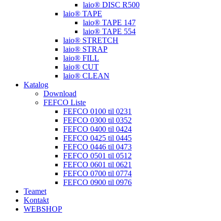
laio® DISC R500
laio® TAPE
laio® TAPE 147
laio® TAPE 554
laio® STRETCH
laio® STRAP
laio® FILL
laio® CUT
laio® CLEAN
Katalog
Download
FEFCO Liste
FEFCO 0100 til 0231
FEFCO 0300 til 0352
FEFCO 0400 til 0424
FEFCO 0425 til 0445
FEFCO 0446 til 0473
FEFCO 0501 til 0512
FEFCO 0601 til 0621
FEFCO 0700 til 0774
FEFCO 0900 til 0976
Teamet
Kontakt
WEBSHOP