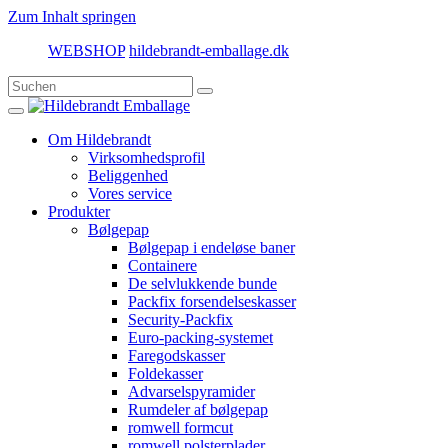
Zum Inhalt springen
WEBSHOP
hildebrandt-emballage.dk
Om Hildebrandt
Virksomhedsprofil
Beliggenhed
Vores service
Produkter
Bølgepap
Bølgepap i endeløse baner
Containere
De selvlukkende bunde
Packfix forsendelseskasser
Security-Packfix
Euro-packing-systemet
Faregodskasser
Foldekasser
Advarselspyramider
Rumdeler af bølgepap
romwell formcut
romwell polsterplader