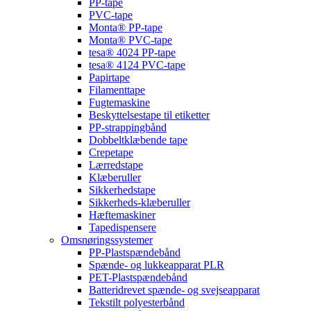
PP-tape
PVC-tape
Monta® PP-tape
Monta® PVC-tape
tesa® 4024 PP-tape
tesa® 4124 PVC-tape
Papirtape
Filamenttape
Fugtemaskine
Beskyttelsestape til etiketter
PP-strappingbånd
Dobbeltklæbende tape
Crepetape
Lærredstape
Klæberuller
Sikkerhedstape
Sikkerheds-klæberuller
Hæftemaskiner
Tapedispensere
Omsnøringssystemer
PP-Plastspændebånd
Spænde- og lukkeapparat PLR
PET-Plastspændebånd
Batteridrevet spænde- og svejseapparat
Tekstilt polyesterbånd