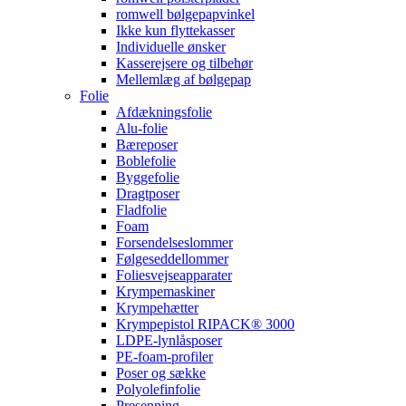
romwell bølgepapvinkel
Ikke kun flyttekasser
Individuelle ønsker
Kasserejsere og tilbehør
Mellemlæg af bølgepap
Folie
Afdækningsfolie
Alu-folie
Bæreposer
Boblefolie
Byggefolie
Dragtposer
Fladfolie
Foam
Forsendelseslommer
Følgeseddellommer
Foliesvejseapparater
Krympemaskiner
Krympehætter
Krympepistol RIPACK® 3000
LDPE-lynlåsposer
PE-foam-profiler
Poser og sække
Polyolefinfolie
Presenning