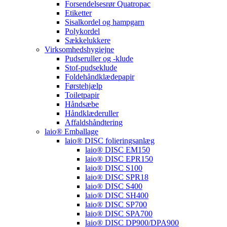
Forsendelsesrør Quatropac
Etiketter
Sisalkordel og hampgarn
Polykordel
Sækkelukkere
Virksomhedshygiejne
Pudseruller og -klude
Stof-pudseklude
Foldehåndklædepapir
Førstehjælp
Toiletpapir
Håndsæbe
Håndklæderuller
Affaldshåndtering
laio® Emballage
laio® DISC folieringsanlæg
laio® DISC EM150
laio® DISC EPR150
laio® DISC S100
laio® DISC SPR18
laio® DISC S400
laio® DISC SH400
laio® DISC SP700
laio® DISC SPA700
laio® DISC DP900/DPA900