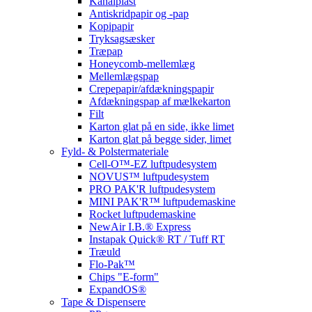
Kanalplast
Antiskridpapir og -pap
Kopipapir
Tryksagsæsker
Træpap
Honeycomb-mellemlæg
Mellemlægspap
Crepepapir/afdækningspapir
Afdækningspap af mælkekarton
Filt
Karton glat på en side, ikke limet
Karton glat på begge sider, limet
Fyld- & Polstermateriale
Cell-O™-EZ luftpudesystem
NOVUS™ luftpudesystem
PRO PAK'R luftpudesystem
MINI PAK'R™ luftpudemaskine
Rocket luftpudemaskine
NewAir I.B.® Express
Instapak Quick® RT / Tuff RT
Træuld
Flo-Pak™
Chips "E-form"
ExpandOS®
Tape & Dispensere