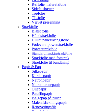
Rørfolie, halvrørsfolie
Sidefalshætter
Topfolie
TL-folie
Vævet presenning
Strækfolie
Blæst folie
Håndstrækfolie
Hullet pallesikringsfolie
Fødevare-powerstrækfolie
Powerstrækfolie
Standardmaskinstrækfolie
Strækfolie med forstræk
Strækfolie til bundtning
Papir & Pap
Silkepapir
Karduspapir
Natronpapir
Natron crepepapir
Oliepapir
Paraffinpapir
Bølgepap på ruller
Malerafdækningspapir
Renoveringsfilt