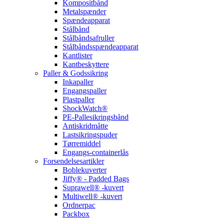
Kompositbånd
Metalspænder
Spændeapparat
Stålbånd
Stålbåndsafruller
Stålbåndsspændeapparat
Kantlister
Kantbeskyttere
Paller & Godssikring
Inkapaller
Engangspaller
Plastpaller
ShockWatch®
PE-Pallesikringsbånd
Antiskridmåtte
Lastsikringspuder
Tørremiddel
Engangs-containerlås
Forsendelsesartikler
Boblekuverter
Jiffy® - Padded Bags
Suprawell® -kuvert
Multiwell® -kuvert
Ordnerpac
Packbox