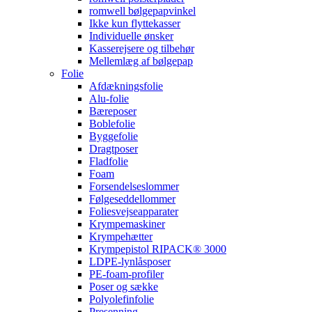
romwell bølgepapvinkel
Ikke kun flyttekasser
Individuelle ønsker
Kasserejsere og tilbehør
Mellemlæg af bølgepap
Folie
Afdækningsfolie
Alu-folie
Bæreposer
Boblefolie
Byggefolie
Dragtposer
Fladfolie
Foam
Forsendelseslommer
Følgeseddellommer
Foliesvejseapparater
Krympemaskiner
Krympehætter
Krympepistol RIPACK® 3000
LDPE-lynlåsposer
PE-foam-profiler
Poser og sække
Polyolefinfolie
Presenning