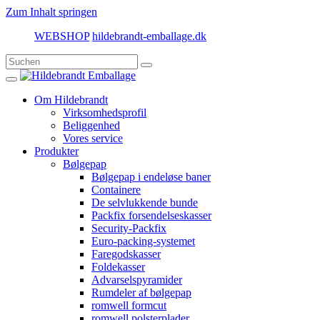
Zum Inhalt springen
WEBSHOP
hildebrandt-emballage.dk
Om Hildebrandt
Virksomhedsprofil
Beliggenhed
Vores service
Produkter
Bølgepap
Bølgepap i endeløse baner
Containere
De selvlukkende bunde
Packfix forsendelseskasser
Security-Packfix
Euro-packing-systemet
Faregodskasser
Foldekasser
Advarselspyramider
Rumdeler af bølgepap
romwell formcut
romwell polsterplader