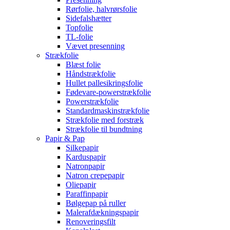
Rørfolie, halvrørsfolie
Sidefalshætter
Topfolie
TL-folie
Vævet presenning
Strækfolie
Blæst folie
Håndstrækfolie
Hullet pallesikringsfolie
Fødevare-powerstrækfolie
Powerstrækfolie
Standardmaskinstrækfolie
Strækfolie med forstræk
Strækfolie til bundtning
Papir & Pap
Silkepapir
Karduspapir
Natronpapir
Natron crepepapir
Oliepapir
Paraffinpapir
Bølgepap på ruller
Malerafdækningspapir
Renoveringsfilt