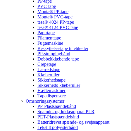
PP-tape
PVC-tape
Monta® PP-tape
Monta® PVC-tape
tesa® 4024 PP-tape
tesa® 4124 PVC-tape
Papirtape
Filamenttape
Fugtemaskine
Beskyttelsestape til etiketter
PP-strappingbånd
Dobbeltklæbende tape
Crepetape
Lærredstape
Klæberuller
Sikkerhedstape
Sikkerheds-klæberuller
Hæftemaskiner
Tapedispensere
Omsnøringssystemer
PP-Plastspændebånd
Spænde- og lukkeapparat PLR
PET-Plastspændebånd
Batteridrevet spænde- og svejseapparat
Tekstilt polyesterbånd