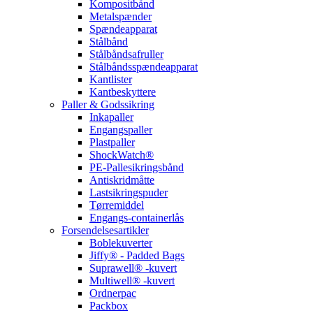
Kompositbånd
Metalspænder
Spændeapparat
Stålbånd
Stålbåndsafruller
Stålbåndsspændeapparat
Kantlister
Kantbeskyttere
Paller & Godssikring
Inkapaller
Engangspaller
Plastpaller
ShockWatch®
PE-Pallesikringsbånd
Antiskridmåtte
Lastsikringspuder
Tørremiddel
Engangs-containerlås
Forsendelsesartikler
Boblekuverter
Jiffy® - Padded Bags
Suprawell® -kuvert
Multiwell® -kuvert
Ordnerpac
Packbox