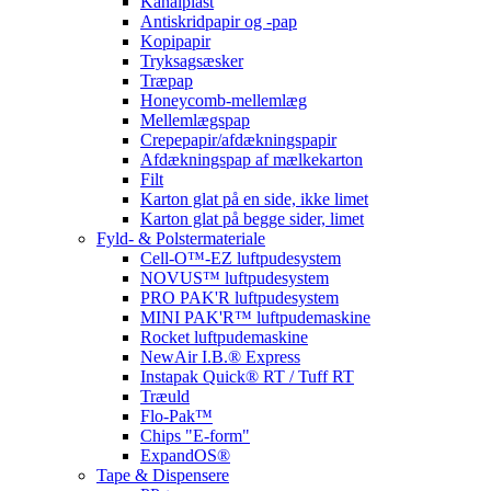
Kanalplast
Antiskridpapir og -pap
Kopipapir
Tryksagsæsker
Træpap
Honeycomb-mellemlæg
Mellemlægspap
Crepepapir/afdækningspapir
Afdækningspap af mælkekarton
Filt
Karton glat på en side, ikke limet
Karton glat på begge sider, limet
Fyld- & Polstermateriale
Cell-O™-EZ luftpudesystem
NOVUS™ luftpudesystem
PRO PAK'R luftpudesystem
MINI PAK'R™ luftpudemaskine
Rocket luftpudemaskine
NewAir I.B.® Express
Instapak Quick® RT / Tuff RT
Træuld
Flo-Pak™
Chips "E-form"
ExpandOS®
Tape & Dispensere