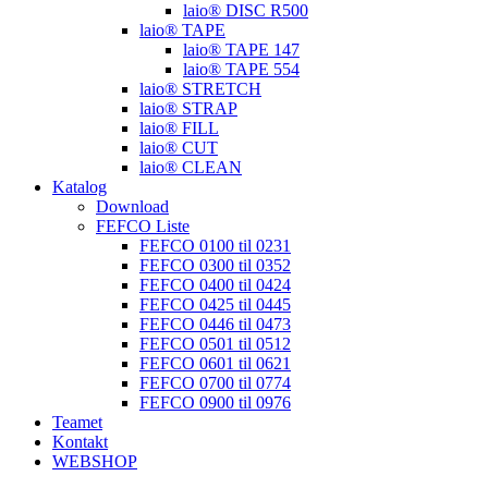
laio® DISC R500
laio® TAPE
laio® TAPE 147
laio® TAPE 554
laio® STRETCH
laio® STRAP
laio® FILL
laio® CUT
laio® CLEAN
Katalog
Download
FEFCO Liste
FEFCO 0100 til 0231
FEFCO 0300 til 0352
FEFCO 0400 til 0424
FEFCO 0425 til 0445
FEFCO 0446 til 0473
FEFCO 0501 til 0512
FEFCO 0601 til 0621
FEFCO 0700 til 0774
FEFCO 0900 til 0976
Teamet
Kontakt
WEBSHOP