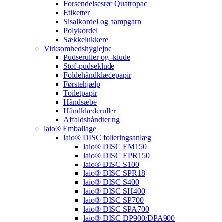
Forsendelsesrør Quatropac
Etiketter
Sisalkordel og hampgarn
Polykordel
Sækkelukkere
Virksomhedshygiejne
Pudseruller og -klude
Stof-pudseklude
Foldehåndklædepapir
Førstehjælp
Toiletpapir
Håndsæbe
Håndklæderuller
Affaldshåndtering
laio® Emballage
laio® DISC folieringsanlæg
laio® DISC EM150
laio® DISC EPR150
laio® DISC S100
laio® DISC SPR18
laio® DISC S400
laio® DISC SH400
laio® DISC SP700
laio® DISC SPA700
laio® DISC DP900/DPA900