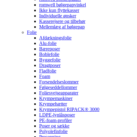
romwell bølgepapvinkel
Ikke kun flyttekasser
Individuelle ønsker
Kasserejsere og tilbehør
Mellemlæg af bølgepap
Folie
Afdækningsfolie
Alu-folie
Bæreposer
Boblefolie
Byggefolie
Dragtposer
Fladfolie
Foam
Forsendelseslommer
Følgeseddellommer
Foliesvejseapparater
Krympemaskiner
Krympehætter
Krympepistol RIPACK® 3000
LDPE-lynlåsposer
PE-foam-profiler
Poser og sække
Polyolefinfolie
Presenning