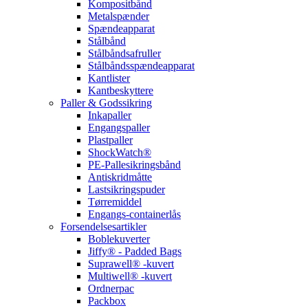
Kompositbånd
Metalspænder
Spændeapparat
Stålbånd
Stålbåndsafruller
Stålbåndsspændeapparat
Kantlister
Kantbeskyttere
Paller & Godssikring
Inkapaller
Engangspaller
Plastpaller
ShockWatch®
PE-Pallesikringsbånd
Antiskridmåtte
Lastsikringspuder
Tørremiddel
Engangs-containerlås
Forsendelsesartikler
Boblekuverter
Jiffy® - Padded Bags
Suprawell® -kuvert
Multiwell® -kuvert
Ordnerpac
Packbox