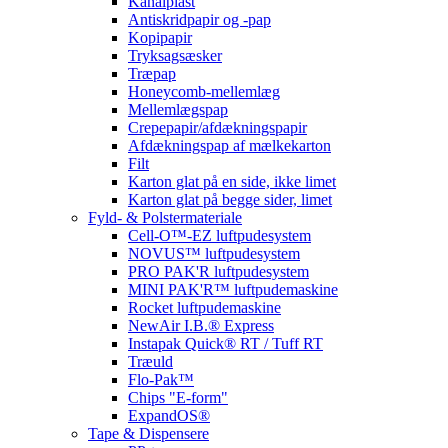
Kanalplast
Antiskridpapir og -pap
Kopipapir
Tryksagsæsker
Træpap
Honeycomb-mellemlæg
Mellemlægspap
Crepepapir/afdækningspapir
Afdækningspap af mælkekarton
Filt
Karton glat på en side, ikke limet
Karton glat på begge sider, limet
Fyld- & Polstermateriale
Cell-O™-EZ luftpudesystem
NOVUS™ luftpudesystem
PRO PAK'R luftpudesystem
MINI PAK'R™ luftpudemaskine
Rocket luftpudemaskine
NewAir I.B.® Express
Instapak Quick® RT / Tuff RT
Træuld
Flo-Pak™
Chips "E-form"
ExpandOS®
Tape & Dispensere