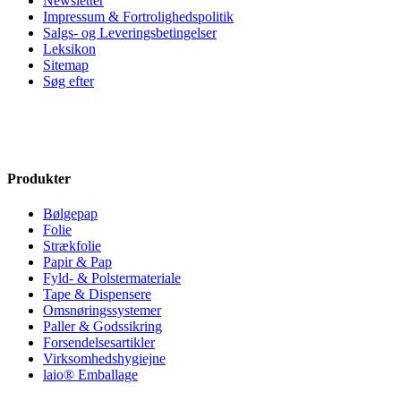
Newsletter
Impressum & Fortrolighedspolitik
Salgs- og Leveringsbetingelser
Leksikon
Sitemap
Søg efter
Produkter
Bølgepap
Folie
Strækfolie
Papir & Pap
Fyld- & Polstermateriale
Tape & Dispensere
Omsnøringssystemer
Paller & Godssikring
Forsendelsesartikler
Virksomhedshygiejne
laio® Emballage