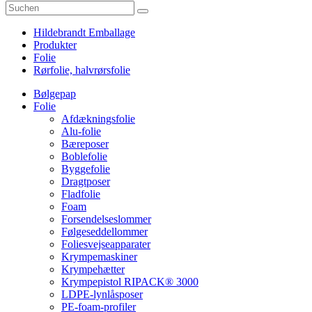
Hildebrandt Emballage
Produkter
Folie
Rørfolie, halvrørsfolie
Bølgepap
Folie
Afdækningsfolie
Alu-folie
Bæreposer
Boblefolie
Byggefolie
Dragtposer
Fladfolie
Foam
Forsendelseslommer
Følgeseddellommer
Foliesvejseapparater
Krympemaskiner
Krympehætter
Krympepistol RIPACK® 3000
LDPE-lynlåsposer
PE-foam-profiler