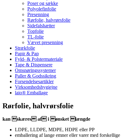
Poser og sække
Polyolefinfolie
Presenning
Rørfolie, halvrørsfolie
Sidefalshætter
Topfolie
TL-folie
Vævet presenning
Strækfolie
Papir & Pap
Fyld- & Polstermateriale
Tape & Dispensere
Omsnøringssystemer
Paller & Godssikring
Forsendelsesartikler
Virksomhedshygiejne
laio® Emballage
Rørfolie, halvrørsfolie
kan skæres af i ønsket længde
LDPE, LLDPE, MDPE, HDPE eller PP
emballering af lange emner eller varer med forskellige