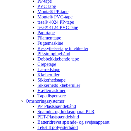
PP-tape
PVC-tape
Monta® PP-tape
Monta® PVC-tape
tesa® 4024 PP-tape
tesa® 4124 PVC-tape
Papirtape
Filamenttape
Fugtemaskine
Beskyttelsestape til etiketter
PP-strappingbånd
Dobbeltklæbende tape
Crepetape
Lærredstape
Klæberuller
Sikkerhedstape
Sikkerheds-klæberuller
Hæftemaskiner
Tapedispensere
Omsnøringssystemer
PP-Plastspændebånd
Spænde- og lukkeapparat PLR
PET-Plastspændebånd
Batteridrevet spænde- og svejseapparat
Tekstilt polyesterbånd