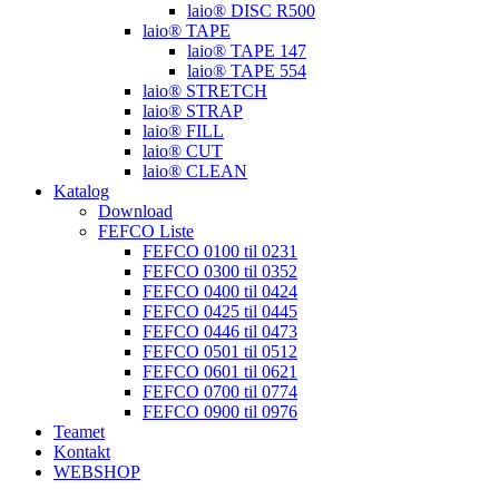
laio® DISC R500
laio® TAPE
laio® TAPE 147
laio® TAPE 554
laio® STRETCH
laio® STRAP
laio® FILL
laio® CUT
laio® CLEAN
Katalog
Download
FEFCO Liste
FEFCO 0100 til 0231
FEFCO 0300 til 0352
FEFCO 0400 til 0424
FEFCO 0425 til 0445
FEFCO 0446 til 0473
FEFCO 0501 til 0512
FEFCO 0601 til 0621
FEFCO 0700 til 0774
FEFCO 0900 til 0976
Teamet
Kontakt
WEBSHOP