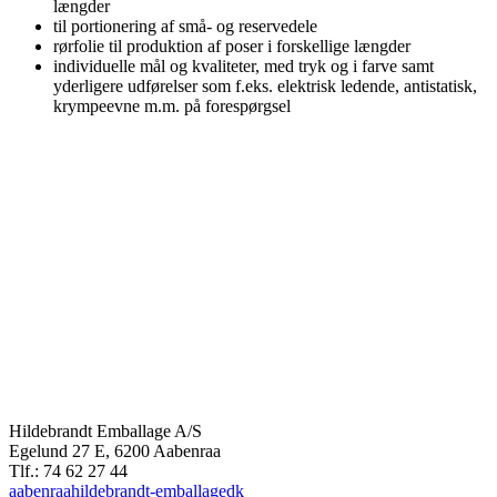
længder
til portionering af små- og reservedele
rørfolie til produktion af poser i forskellige længder
individuelle mål og kvaliteter, med tryk og i farve samt
yderligere udførelser som f.eks. elektrisk ledende, antistatisk,
krympeevne m.m. på forespørgsel
Hildebrandt Emballage A/S
Egelund 27 E, 6200 Aabenraa
Tlf.: 74 62 27 44
aabenraa
hildebrandt-emballage
dk