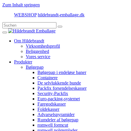
Zum Inhalt springen
WEBSHOP
hildebrandt-emballage.dk
Om Hildebrandt
Virksomhedsprofil
Beliggenhed
Vores service
Produkter
Bølgepap
Bølgepap i endeløse baner
Containere
De selvlukkende bunde
Packfix forsendelseskasser
Security-Packfix
Euro-packing-systemet
Faregodskasser
Foldekasser
Advarselspyramider
Rumdeler af bølgepap
romwell formcut
romwell polsterplader