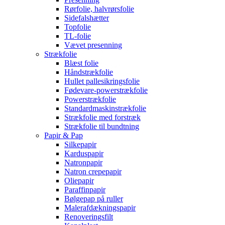
Rørfolie, halvrørsfolie
Sidefalshætter
Topfolie
TL-folie
Vævet presenning
Strækfolie
Blæst folie
Håndstrækfolie
Hullet pallesikringsfolie
Fødevare-powerstrækfolie
Powerstrækfolie
Standardmaskinstrækfolie
Strækfolie med forstræk
Strækfolie til bundtning
Papir & Pap
Silkepapir
Karduspapir
Natronpapir
Natron crepepapir
Oliepapir
Paraffinpapir
Bølgepap på ruller
Malerafdækningspapir
Renoveringsfilt