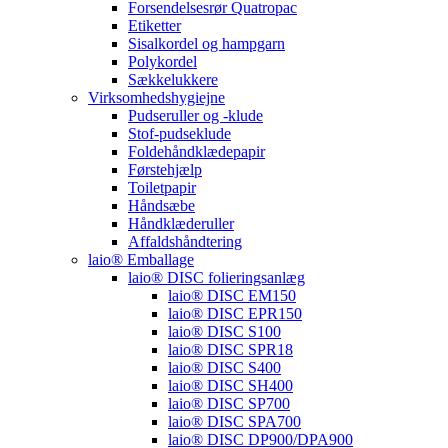
Forsendelsesrør Quatropac
Etiketter
Sisalkordel og hampgarn
Polykordel
Sækkelukkere
Virksomhedshygiejne
Pudseruller og -klude
Stof-pudseklude
Foldehåndklædepapir
Førstehjælp
Toiletpapir
Håndsæbe
Håndklæderuller
Affaldshåndtering
laio® Emballage
laio® DISC folieringsanlæg
laio® DISC EM150
laio® DISC EPR150
laio® DISC S100
laio® DISC SPR18
laio® DISC S400
laio® DISC SH400
laio® DISC SP700
laio® DISC SPA700
laio® DISC DP900/DPA900