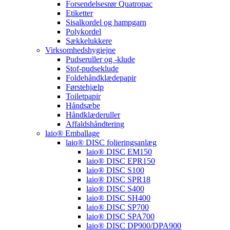
Forsendelsesrør Quatropac
Etiketter
Sisalkordel og hampgarn
Polykordel
Sækkelukkere
Virksomhedshygiejne
Pudseruller og -klude
Stof-pudseklude
Foldehåndklædepapir
Førstehjælp
Toiletpapir
Håndsæbe
Håndklæderuller
Affaldshåndtering
laio® Emballage
laio® DISC folieringsanlæg
laio® DISC EM150
laio® DISC EPR150
laio® DISC S100
laio® DISC SPR18
laio® DISC S400
laio® DISC SH400
laio® DISC SP700
laio® DISC SPA700
laio® DISC DP900/DPA900