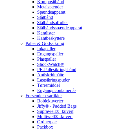
Kompositbånd
Metalspænder
Spændeapparat
Stålbånd
Stålbåndsafruller
Stålbåndsspændeapparat
Kantlister
Kantbeskyttere
Paller & Godssikring
Inkapaller
Engangspaller
Plastpaller
ShockWatch®
PE-Pallesikringsbånd
Antiskridmåtte
Lastsikringspuder
Tørremiddel
Engangs-containerlås
Forsendelsesartikler
Boblekuverter
Jiffy® - Padded Bags
Suprawell® -kuvert
Multiwell® -kuvert
Ordnerpac
Packbox