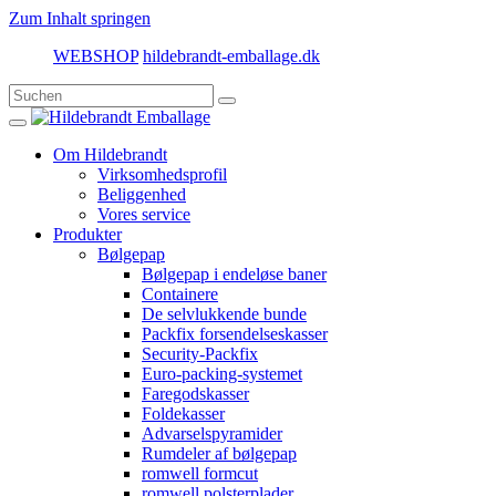
Zum Inhalt springen
WEBSHOP
hildebrandt-emballage.dk
Om Hildebrandt
Virksomhedsprofil
Beliggenhed
Vores service
Produkter
Bølgepap
Bølgepap i endeløse baner
Containere
De selvlukkende bunde
Packfix forsendelseskasser
Security-Packfix
Euro-packing-systemet
Faregodskasser
Foldekasser
Advarselspyramider
Rumdeler af bølgepap
romwell formcut
romwell polsterplader