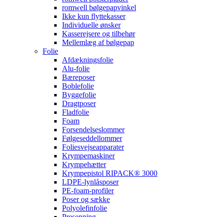
romwell bølgepapvinkel
Ikke kun flyttekasser
Individuelle ønsker
Kasserejsere og tilbehør
Mellemlæg af bølgepap
Folie
Afdækningsfolie
Alu-folie
Bæreposer
Boblefolie
Byggefolie
Dragtposer
Fladfolie
Foam
Forsendelseslommer
Følgeseddellommer
Foliesvejseapparater
Krympemaskiner
Krympehætter
Krympepistol RIPACK® 3000
LDPE-lynlåsposer
PE-foam-profiler
Poser og sække
Polyolefinfolie
Presenning