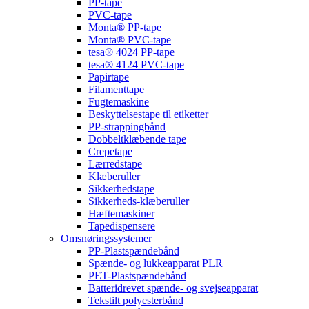
PP-tape
PVC-tape
Monta® PP-tape
Monta® PVC-tape
tesa® 4024 PP-tape
tesa® 4124 PVC-tape
Papirtape
Filamenttape
Fugtemaskine
Beskyttelsestape til etiketter
PP-strappingbånd
Dobbeltklæbende tape
Crepetape
Lærredstape
Klæberuller
Sikkerhedstape
Sikkerheds-klæberuller
Hæftemaskiner
Tapedispensere
Omsnøringssystemer
PP-Plastspændebånd
Spænde- og lukkeapparat PLR
PET-Plastspændebånd
Batteridrevet spænde- og svejseapparat
Tekstilt polyesterbånd