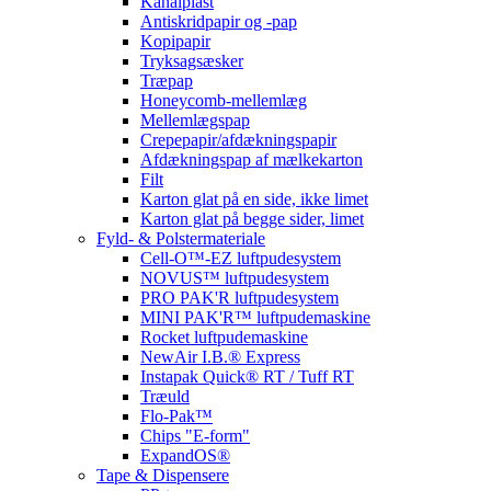
Kanalplast
Antiskridpapir og -pap
Kopipapir
Tryksagsæsker
Træpap
Honeycomb-mellemlæg
Mellemlægspap
Crepepapir/afdækningspapir
Afdækningspap af mælkekarton
Filt
Karton glat på en side, ikke limet
Karton glat på begge sider, limet
Fyld- & Polstermateriale
Cell-O™-EZ luftpudesystem
NOVUS™ luftpudesystem
PRO PAK'R luftpudesystem
MINI PAK'R™ luftpudemaskine
Rocket luftpudemaskine
NewAir I.B.® Express
Instapak Quick® RT / Tuff RT
Træuld
Flo-Pak™
Chips "E-form"
ExpandOS®
Tape & Dispensere