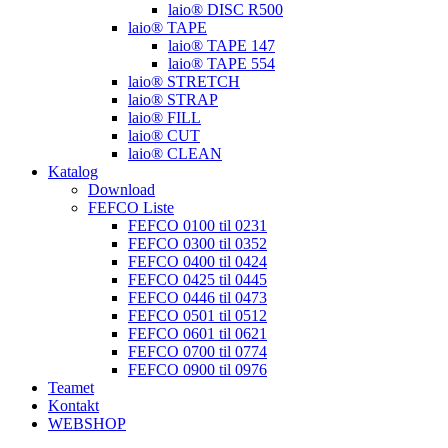
laio® DISC R500
laio® TAPE
laio® TAPE 147
laio® TAPE 554
laio® STRETCH
laio® STRAP
laio® FILL
laio® CUT
laio® CLEAN
Katalog
Download
FEFCO Liste
FEFCO 0100 til 0231
FEFCO 0300 til 0352
FEFCO 0400 til 0424
FEFCO 0425 til 0445
FEFCO 0446 til 0473
FEFCO 0501 til 0512
FEFCO 0601 til 0621
FEFCO 0700 til 0774
FEFCO 0900 til 0976
Teamet
Kontakt
WEBSHOP