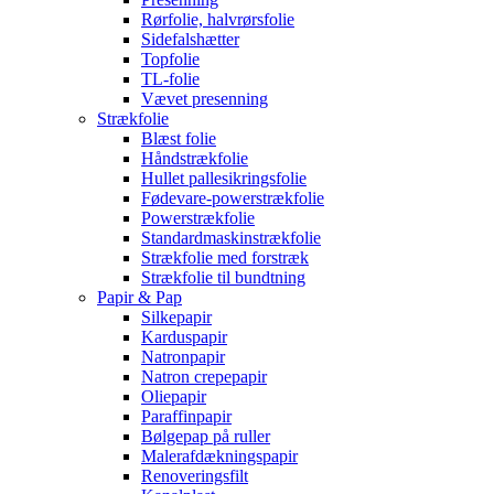
Rørfolie, halvrørsfolie
Sidefalshætter
Topfolie
TL-folie
Vævet presenning
Strækfolie
Blæst folie
Håndstrækfolie
Hullet pallesikringsfolie
Fødevare-powerstrækfolie
Powerstrækfolie
Standardmaskinstrækfolie
Strækfolie med forstræk
Strækfolie til bundtning
Papir & Pap
Silkepapir
Karduspapir
Natronpapir
Natron crepepapir
Oliepapir
Paraffinpapir
Bølgepap på ruller
Malerafdækningspapir
Renoveringsfilt