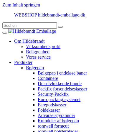
Zum Inhalt springen
WEBSHOP
hildebrandt-emballage.dk
Om Hildebrandt
Virksomhedsprofil
Beliggenhed
Vores service
Produkter
Bølgepap
Bølgepap i endeløse baner
Containere
De selvlukkende bunde
Packfix forsendelseskasser
Security-Packfix
Euro-packing-systemet
Faregodskasser
Foldekasser
Advarselspyramider
Rumdeler af bølgepap
romwell formcut
romwell polsterplader