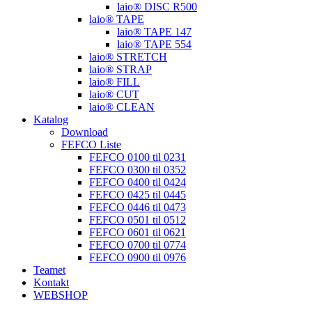
laio® DISC R500
laio® TAPE
laio® TAPE 147
laio® TAPE 554
laio® STRETCH
laio® STRAP
laio® FILL
laio® CUT
laio® CLEAN
Katalog
Download
FEFCO Liste
FEFCO 0100 til 0231
FEFCO 0300 til 0352
FEFCO 0400 til 0424
FEFCO 0425 til 0445
FEFCO 0446 til 0473
FEFCO 0501 til 0512
FEFCO 0601 til 0621
FEFCO 0700 til 0774
FEFCO 0900 til 0976
Teamet
Kontakt
WEBSHOP