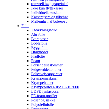
romwell bølgepapvinkel
Ikke kun flyttekasser
Individuelle ønsker
Kasserejsere og tilbehør
Mellemlæg af bølgepap
Folie
Afdækningsfolie
Alu-folie
Bæreposer
Boblefolie
Byggefolie
Dragtposer
Fladfolie
Foam
Forsendelseslommer
Følgeseddellommer
Foliesvejseapparater
Krympemaskiner
Krympehætter
Krympepistol RIPACK® 3000
LDPE-lynlåsposer
PE-foam-profiler
Poser og sække
Polyolefinfolie
Presenning