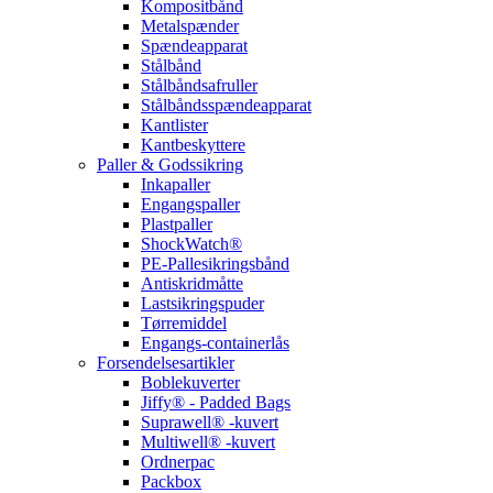
Kompositbånd
Metalspænder
Spændeapparat
Stålbånd
Stålbåndsafruller
Stålbåndsspændeapparat
Kantlister
Kantbeskyttere
Paller & Godssikring
Inkapaller
Engangspaller
Plastpaller
ShockWatch®
PE-Pallesikringsbånd
Antiskridmåtte
Lastsikringspuder
Tørremiddel
Engangs-containerlås
Forsendelsesartikler
Boblekuverter
Jiffy® - Padded Bags
Suprawell® -kuvert
Multiwell® -kuvert
Ordnerpac
Packbox