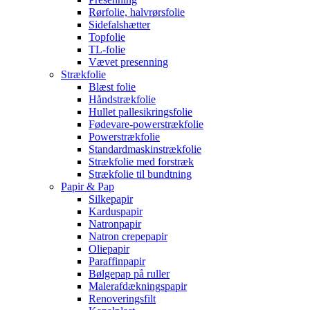
Rørfolie, halvrørsfolie
Sidefalshætter
Topfolie
TL-folie
Vævet presenning
Strækfolie
Blæst folie
Håndstrækfolie
Hullet pallesikringsfolie
Fødevare-powerstrækfolie
Powerstrækfolie
Standardmaskinstrækfolie
Strækfolie med forstræk
Strækfolie til bundtning
Papir & Pap
Silkepapir
Karduspapir
Natronpapir
Natron crepepapir
Oliepapir
Paraffinpapir
Bølgepap på ruller
Malerafdækningspapir
Renoveringsfilt