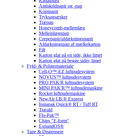
Kanalplast
Antiskridpapir og -pap
Kopipapir
Tryksagsæsker
Træpap
Honeycomb-mellemlæg
Mellemlægspap
Crepepapir/afdækningspapir
Afdækningspap af mælkekarton
Filt
Karton glat på en side, ikke limet
Karton glat på begge sider, limet
Fyld- & Polstermateriale
Cell-O™-EZ luftpudesystem
NOVUS™ luftpudesystem
PRO PAK'R luftpudesystem
MINI PAK'R™ luftpudemaskine
Rocket luftpudemaskine
NewAir I.B.® Express
Instapak Quick® RT / Tuff RT
Træuld
Flo-Pak™
Chips "E-form"
ExpandOS®
Tape & Dispensere