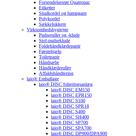
Forsendelsesrør Quatropac
Etiketter
Sisalkordel og hampgarn
Polykordel
Sækkelukkere
Virksomhedshygiejne
Pudseruller og -klude
Stof-pudseklude
Foldehåndklædepapir
Førstehjælp
Toiletpapir
Håndsæbe
Håndklæderuller
Affaldshåndtering
laio® Emballage
laio® DISC folieringsanlæg
laio® DISC EM150
laio® DISC EPR150
laio® DISC S100
laio® DISC SPR18
laio® DISC S400
laio® DISC SH400
laio® DISC SP700
laio® DISC SPA700
laio® DISC DP900/DPA900