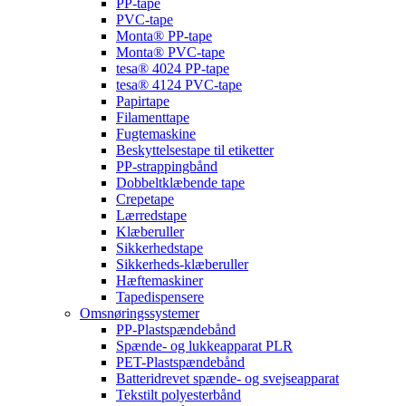
PP-tape
PVC-tape
Monta® PP-tape
Monta® PVC-tape
tesa® 4024 PP-tape
tesa® 4124 PVC-tape
Papirtape
Filamenttape
Fugtemaskine
Beskyttelsestape til etiketter
PP-strappingbånd
Dobbeltklæbende tape
Crepetape
Lærredstape
Klæberuller
Sikkerhedstape
Sikkerheds-klæberuller
Hæftemaskiner
Tapedispensere
Omsnøringssystemer
PP-Plastspændebånd
Spænde- og lukkeapparat PLR
PET-Plastspændebånd
Batteridrevet spænde- og svejseapparat
Tekstilt polyesterbånd