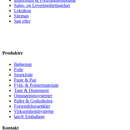
Impressum & Fortrolighedspolitik
Salgs- og Leveringsbetingelser
Leksikon
Sitemap
Søg efter
Produkter
Bølgepap
Folie
Strækfolie
Papir & Pap
Fyld- & Polstermateriale
Tape & Dispensere
Omsnøringssystemer
Paller & Godssikring
Forsendelsesartikler
Virksomhedshygiejne
laio® Emballage
Kontakt