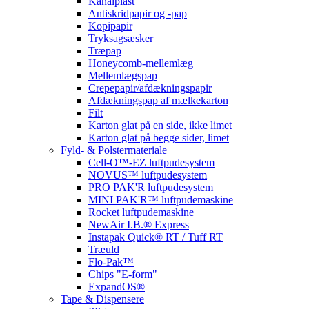
Kanalplast
Antiskridpapir og -pap
Kopipapir
Tryksagsæsker
Træpap
Honeycomb-mellemlæg
Mellemlægspap
Crepepapir/afdækningspapir
Afdækningspap af mælkekarton
Filt
Karton glat på en side, ikke limet
Karton glat på begge sider, limet
Fyld- & Polstermateriale
Cell-O™-EZ luftpudesystem
NOVUS™ luftpudesystem
PRO PAK'R luftpudesystem
MINI PAK'R™ luftpudemaskine
Rocket luftpudemaskine
NewAir I.B.® Express
Instapak Quick® RT / Tuff RT
Træuld
Flo-Pak™
Chips "E-form"
ExpandOS®
Tape & Dispensere