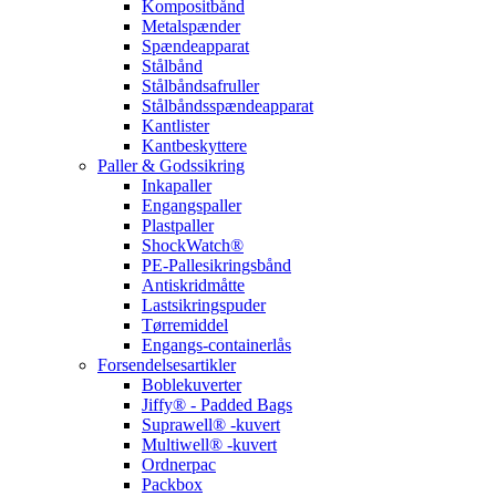
Kompositbånd
Metalspænder
Spændeapparat
Stålbånd
Stålbåndsafruller
Stålbåndsspændeapparat
Kantlister
Kantbeskyttere
Paller & Godssikring
Inkapaller
Engangspaller
Plastpaller
ShockWatch®
PE-Pallesikringsbånd
Antiskridmåtte
Lastsikringspuder
Tørremiddel
Engangs-containerlås
Forsendelsesartikler
Boblekuverter
Jiffy® - Padded Bags
Suprawell® -kuvert
Multiwell® -kuvert
Ordnerpac
Packbox