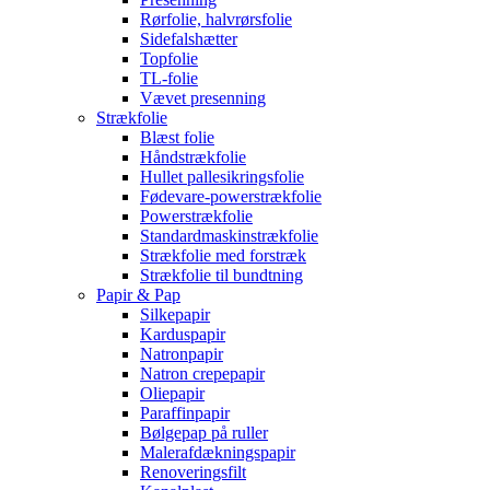
Rørfolie, halvrørsfolie
Sidefalshætter
Topfolie
TL-folie
Vævet presenning
Strækfolie
Blæst folie
Håndstrækfolie
Hullet pallesikringsfolie
Fødevare-powerstrækfolie
Powerstrækfolie
Standardmaskinstrækfolie
Strækfolie med forstræk
Strækfolie til bundtning
Papir & Pap
Silkepapir
Karduspapir
Natronpapir
Natron crepepapir
Oliepapir
Paraffinpapir
Bølgepap på ruller
Malerafdækningspapir
Renoveringsfilt