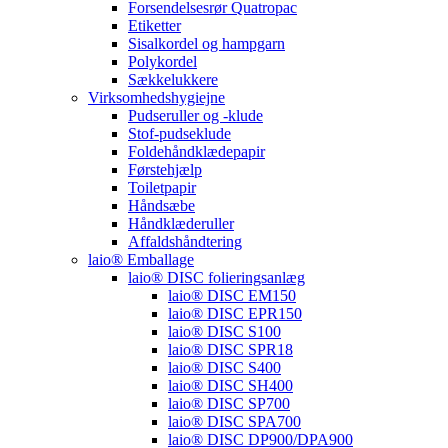
Forsendelsesrør Quatropac
Etiketter
Sisalkordel og hampgarn
Polykordel
Sækkelukkere
Virksomhedshygiejne
Pudseruller og -klude
Stof-pudseklude
Foldehåndklædepapir
Førstehjælp
Toiletpapir
Håndsæbe
Håndklæderuller
Affaldshåndtering
laio® Emballage
laio® DISC folieringsanlæg
laio® DISC EM150
laio® DISC EPR150
laio® DISC S100
laio® DISC SPR18
laio® DISC S400
laio® DISC SH400
laio® DISC SP700
laio® DISC SPA700
laio® DISC DP900/DPA900