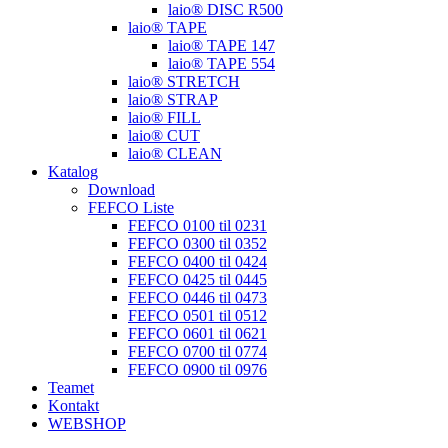
laio® DISC R500
laio® TAPE
laio® TAPE 147
laio® TAPE 554
laio® STRETCH
laio® STRAP
laio® FILL
laio® CUT
laio® CLEAN
Katalog
Download
FEFCO Liste
FEFCO 0100 til 0231
FEFCO 0300 til 0352
FEFCO 0400 til 0424
FEFCO 0425 til 0445
FEFCO 0446 til 0473
FEFCO 0501 til 0512
FEFCO 0601 til 0621
FEFCO 0700 til 0774
FEFCO 0900 til 0976
Teamet
Kontakt
WEBSHOP