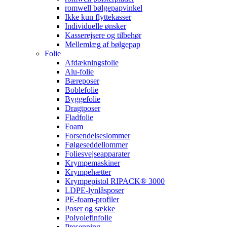
romwell bølgepapvinkel
Ikke kun flyttekasser
Individuelle ønsker
Kasserejsere og tilbehør
Mellemlæg af bølgepap
Folie
Afdækningsfolie
Alu-folie
Bæreposer
Boblefolie
Byggefolie
Dragtposer
Fladfolie
Foam
Forsendelseslommer
Følgeseddellommer
Foliesvejseapparater
Krympemaskiner
Krympehætter
Krympepistol RIPACK® 3000
LDPE-lynlåsposer
PE-foam-profiler
Poser og sække
Polyolefinfolie
Presenning