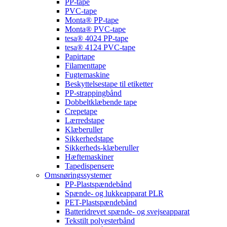
PP-tape
PVC-tape
Monta® PP-tape
Monta® PVC-tape
tesa® 4024 PP-tape
tesa® 4124 PVC-tape
Papirtape
Filamenttape
Fugtemaskine
Beskyttelsestape til etiketter
PP-strappingbånd
Dobbeltklæbende tape
Crepetape
Lærredstape
Klæberuller
Sikkerhedstape
Sikkerheds-klæberuller
Hæftemaskiner
Tapedispensere
Omsnøringssystemer
PP-Plastspændebånd
Spænde- og lukkeapparat PLR
PET-Plastspændebånd
Batteridrevet spænde- og svejseapparat
Tekstilt polyesterbånd