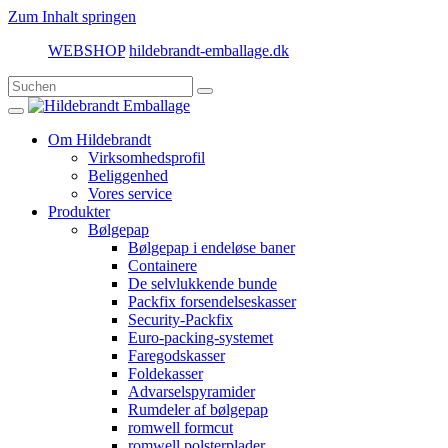
Zum Inhalt springen
WEBSHOP
hildebrandt-emballage.dk
Om Hildebrandt
Virksomhedsprofil
Beliggenhed
Vores service
Produkter
Bølgepap
Bølgepap i endeløse baner
Containere
De selvlukkende bunde
Packfix forsendelseskasser
Security-Packfix
Euro-packing-systemet
Faregodskasser
Foldekasser
Advarselspyramider
Rumdeler af bølgepap
romwell formcut
romwell polsterplader